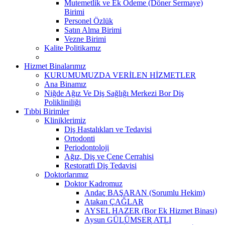
Mutemetlik ve Ek Ödeme (Döner Sermaye)
Birimi
Personel Özlük
Satın Alma Birimi
Vezne Birimi
Kalite Politikamız
Hizmet Binalarımız
KURUMUMUZDA VERİLEN HİZMETLER
Ana Binamız
Niğde Ağız Ve Diş Sağlığı Merkezi Bor Diş
Polikliniliği
Tıbbi Birimler
Kliniklerimiz
Diş Hastalıkları ve Tedavisi
Ortodonti
Periodontoloji
Ağız, Diş ve Çene Cerrahisi
Restoratfi Diş Tedavisi
Doktorlarımız
Doktor Kadromuz
Andaç BAŞARAN (Sorumlu Hekim)
Atakan ÇAĞLAR
AYSEL HAZER (Bor Ek Hizmet Binası)
Aysun GÜLÜMSER ATLI