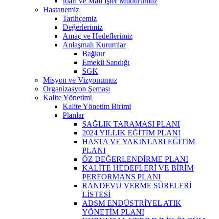
İdari ve Mali İşler Müdürümüz
Hastanemiz
Tarihçemiz
Değerlerimiz
Amaç ve Hedeflerimiz
Anlaşmalı Kurumlar
Bağkur
Emekli Sandığı
SGK
Misyon ve Vizyonumuz
Organizasyon Şeması
Kalite Yönetimi
Kalite Yönetim Birimi
Planlar
SAĞLIK TARAMASI PLANI
2024 YILLIK EĞİTİM PLANI
HASTA VE YAKINLARI EĞİTİM
PLANI
ÖZ DEĞERLENDİRME PLANI
KALİTE HEDEFLERİ VE BİRİM
PERFORMANS PLANI
RANDEVU VERME SÜRELERİ
LİSTESİ
ADSM ENDÜSTRİYEL ATIK
YÖNETİM PLANI