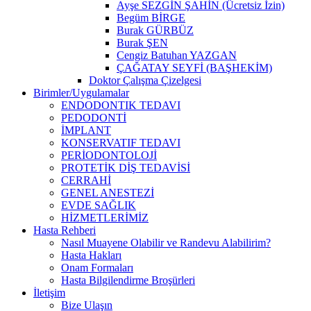
Ayşe SEZGİN ŞAHİN (Ücretsiz İzin)
Begüm BİRGE
Burak GÜRBÜZ
Burak ŞEN
Cengiz Batuhan YAZGAN
ÇAĞATAY SEYFİ (BAŞHEKİM)
Doktor Çalışma Çizelgesi
Birimler/Uygulamalar
ENDODONTIK TEDAVI
PEDODONTİ
İMPLANT
KONSERVATIF TEDAVI
PERİODONTOLOJİ
PROTETİK DİŞ TEDAVİSİ
CERRAHİ
GENEL ANESTEZİ
EVDE SAĞLIK
HİZMETLERİMİZ
Hasta Rehberi
Nasıl Muayene Olabilir ve Randevu Alabilirim?
Hasta Hakları
Onam Formaları
Hasta Bilgilendirme Broşürleri
İletişim
Bize Ulaşın