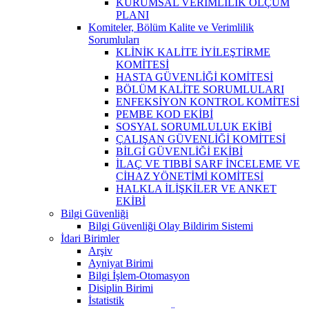
KURUMSAL VERİMLİLİK ÖLÇÜM
PLANI
Komiteler, Bölüm Kalite ve Verimlilik
Sorumluları
KLİNİK KALİTE İYİLEŞTİRME
KOMİTESİ
HASTA GÜVENLİĞİ KOMİTESİ
BÖLÜM KALİTE SORUMLULARI
ENFEKSİYON KONTROL KOMİTESİ
PEMBE KOD EKİBİ
SOSYAL SORUMLULUK EKİBİ
ÇALIŞAN GÜVENLİĞİ KOMİTESİ
BİLGİ GÜVENLİĞİ EKİBİ
İLAÇ VE TIBBİ SARF İNCELEME VE
CİHAZ YÖNETİMİ KOMİTESİ
HALKLA İLİŞKİLER VE ANKET
EKİBİ
Bilgi Güvenliği
Bilgi Güvenliği Olay Bildirim Sistemi
İdari Birimler
Arşiv
Ayniyat Birimi
Bilgi İşlem-Otomasyon
Disiplin Birimi
İstatistik