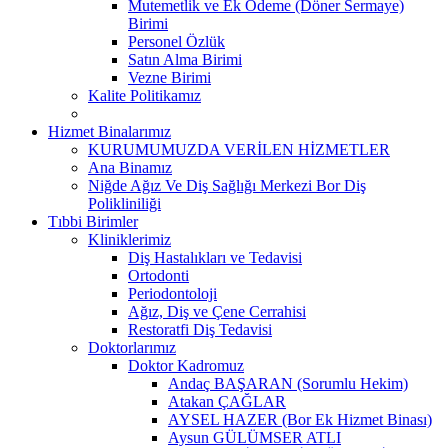
Mutemetlik ve Ek Ödeme (Döner Sermaye)
Birimi
Personel Özlük
Satın Alma Birimi
Vezne Birimi
Kalite Politikamız
Hizmet Binalarımız
KURUMUMUZDA VERİLEN HİZMETLER
Ana Binamız
Niğde Ağız Ve Diş Sağlığı Merkezi Bor Diş
Polikliniliği
Tıbbi Birimler
Kliniklerimiz
Diş Hastalıkları ve Tedavisi
Ortodonti
Periodontoloji
Ağız, Diş ve Çene Cerrahisi
Restoratfi Diş Tedavisi
Doktorlarımız
Doktor Kadromuz
Andaç BAŞARAN (Sorumlu Hekim)
Atakan ÇAĞLAR
AYSEL HAZER (Bor Ek Hizmet Binası)
Aysun GÜLÜMSER ATLI