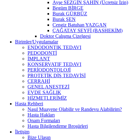
Ayşe SEZGİN ŞAHİN (Ücretsiz İzin)
Begüm BİRGE
Burak GÜRBÜZ
Burak ŞEN
Cengiz Batuhan YAZGAN
ÇAĞATAY SEYFİ (BAŞHEKİM)
Doktor Çalışma Çizelgesi
Birimler/Uygulamalar
ENDODONTIK TEDAVI
PEDODONTİ
İMPLANT
KONSERVATIF TEDAVI
PERİODONTOLOJİ
PROTETİK DİŞ TEDAVİSİ
CERRAHİ
GENEL ANESTEZİ
EVDE SAĞLIK
HİZMETLERİMİZ
Hasta Rehberi
Nasıl Muayene Olabilir ve Randevu Alabilirim?
Hasta Hakları
Onam Formaları
Hasta Bilgilendirme Broşürleri
İletişim
Bize Ulaşın