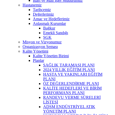
İdari ve Mali İşler Müdürümüz
Hastanemiz
Tarihçemiz
Değerlerimiz
Amaç ve Hedeflerimiz
Anlaşmalı Kurumlar
Bağkur
Emekli Sandığı
SGK
Misyon ve Vizyonumuz
Organizasyon Şeması
Kalite Yönetimi
Kalite Yönetim Birimi
Planlar
SAĞLIK TARAMASI PLANI
2024 YILLIK EĞİTİM PLANI
HASTA VE YAKINLARI EĞİTİM
PLANI
ÖZ DEĞERLENDİRME PLANI
KALİTE HEDEFLERİ VE BİRİM
PERFORMANS PLANI
RANDEVU VERME SÜRELERİ
LİSTESİ
ADSM ENDÜSTRİYEL ATIK
YÖNETİM PLANI