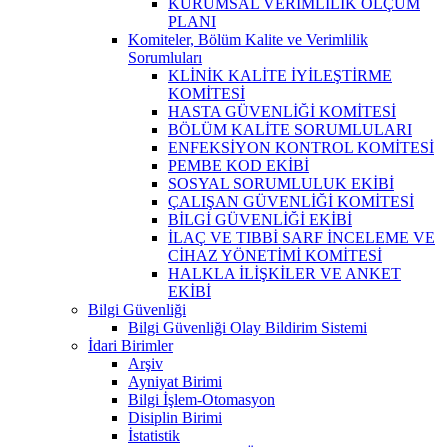
KURUMSAL VERİMLİLİK ÖLÇÜM
PLANI
Komiteler, Bölüm Kalite ve Verimlilik
Sorumluları
KLİNİK KALİTE İYİLEŞTİRME
KOMİTESİ
HASTA GÜVENLİĞİ KOMİTESİ
BÖLÜM KALİTE SORUMLULARI
ENFEKSİYON KONTROL KOMİTESİ
PEMBE KOD EKİBİ
SOSYAL SORUMLULUK EKİBİ
ÇALIŞAN GÜVENLİĞİ KOMİTESİ
BİLGİ GÜVENLİĞİ EKİBİ
İLAÇ VE TIBBİ SARF İNCELEME VE
CİHAZ YÖNETİMİ KOMİTESİ
HALKLA İLİŞKİLER VE ANKET
EKİBİ
Bilgi Güvenliği
Bilgi Güvenliği Olay Bildirim Sistemi
İdari Birimler
Arşiv
Ayniyat Birimi
Bilgi İşlem-Otomasyon
Disiplin Birimi
İstatistik