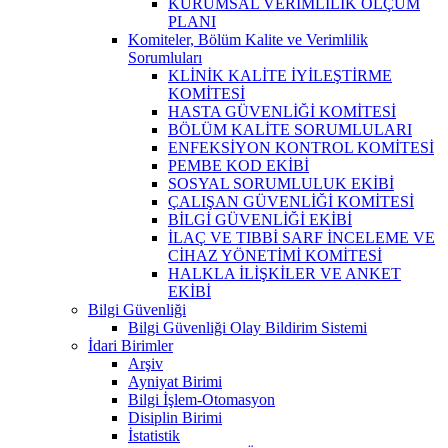
KURUMSAL VERİMLİLİK ÖLÇÜM
PLANI
Komiteler, Bölüm Kalite ve Verimlilik
Sorumluları
KLİNİK KALİTE İYİLEŞTİRME
KOMİTESİ
HASTA GÜVENLİĞİ KOMİTESİ
BÖLÜM KALİTE SORUMLULARI
ENFEKSİYON KONTROL KOMİTESİ
PEMBE KOD EKİBİ
SOSYAL SORUMLULUK EKİBİ
ÇALIŞAN GÜVENLİĞİ KOMİTESİ
BİLGİ GÜVENLİĞİ EKİBİ
İLAÇ VE TIBBİ SARF İNCELEME VE
CİHAZ YÖNETİMİ KOMİTESİ
HALKLA İLİŞKİLER VE ANKET
EKİBİ
Bilgi Güvenliği
Bilgi Güvenliği Olay Bildirim Sistemi
İdari Birimler
Arşiv
Ayniyat Birimi
Bilgi İşlem-Otomasyon
Disiplin Birimi
İstatistik