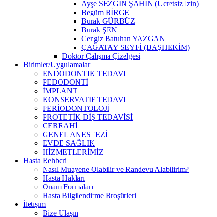
Ayşe SEZGİN ŞAHİN (Ücretsiz İzin)
Begüm BİRGE
Burak GÜRBÜZ
Burak ŞEN
Cengiz Batuhan YAZGAN
ÇAĞATAY SEYFİ (BAŞHEKİM)
Doktor Çalışma Çizelgesi
Birimler/Uygulamalar
ENDODONTIK TEDAVI
PEDODONTİ
İMPLANT
KONSERVATIF TEDAVI
PERİODONTOLOJİ
PROTETİK DİŞ TEDAVİSİ
CERRAHİ
GENEL ANESTEZİ
EVDE SAĞLIK
HİZMETLERİMİZ
Hasta Rehberi
Nasıl Muayene Olabilir ve Randevu Alabilirim?
Hasta Hakları
Onam Formaları
Hasta Bilgilendirme Broşürleri
İletişim
Bize Ulaşın