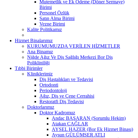
Mutemetlik ve Ek Ödeme (Döner Sermaye)
Birimi
Personel Özlük
Satın Alma Birimi
Vezne Birimi
Kalite Politikamız
Hizmet Binalarımız
KURUMUMUZDA VERİLEN HİZMETLER
Ana Binamız
Niğde Ağız Ve Diş Sağlığı Merkezi Bor Diş
Polikliniliği
Tıbbi Birimler
Kliniklerimiz
Diş Hastalıkları ve Tedavisi
Ortodonti
Periodontoloji
Ağız, Diş ve Çene Cerrahisi
Restoratfi Diş Tedavisi
Doktorlarımız
Doktor Kadromuz
Andaç BAŞARAN (Sorumlu Hekim)
Atakan ÇAĞLAR
AYSEL HAZER (Bor Ek Hizmet Binası)
Aysun GÜLÜMSER ATLI