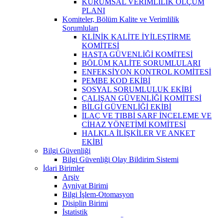
KURUMSAL VERİMLİLİK ÖLÇÜM
PLANI
Komiteler, Bölüm Kalite ve Verimlilik
Sorumluları
KLİNİK KALİTE İYİLEŞTİRME
KOMİTESİ
HASTA GÜVENLİĞİ KOMİTESİ
BÖLÜM KALİTE SORUMLULARI
ENFEKSİYON KONTROL KOMİTESİ
PEMBE KOD EKİBİ
SOSYAL SORUMLULUK EKİBİ
ÇALIŞAN GÜVENLİĞİ KOMİTESİ
BİLGİ GÜVENLİĞİ EKİBİ
İLAÇ VE TIBBİ SARF İNCELEME VE
CİHAZ YÖNETİMİ KOMİTESİ
HALKLA İLİŞKİLER VE ANKET
EKİBİ
Bilgi Güvenliği
Bilgi Güvenliği Olay Bildirim Sistemi
İdari Birimler
Arşiv
Ayniyat Birimi
Bilgi İşlem-Otomasyon
Disiplin Birimi
İstatistik