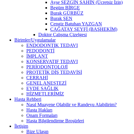
Ayşe SEZGİN ŞAHİN (Ücretsiz İzin)
Begüm BİRGE
Burak GÜRBÜZ
Burak ŞEN
Cengiz Batuhan YAZGAN
ÇAĞATAY SEYFİ (BAŞHEKİM)
Doktor Çalışma Çizelgesi
Birimler/Uygulamalar
ENDODONTIK TEDAVI
PEDODONTİ
İMPLANT
KONSERVATIF TEDAVI
PERİODONTOLOJİ
PROTETİK DİŞ TEDAVİSİ
CERRAHİ
GENEL ANESTEZİ
EVDE SAĞLIK
HİZMETLERİMİZ
Hasta Rehberi
Nasıl Muayene Olabilir ve Randevu Alabilirim?
Hasta Hakları
Onam Formaları
Hasta Bilgilendirme Broşürleri
İletişim
Bize Ulaşın