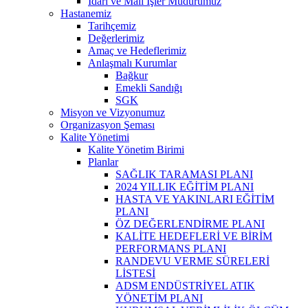
İdari ve Mali İşler Müdürümüz
Hastanemiz
Tarihçemiz
Değerlerimiz
Amaç ve Hedeflerimiz
Anlaşmalı Kurumlar
Bağkur
Emekli Sandığı
SGK
Misyon ve Vizyonumuz
Organizasyon Şeması
Kalite Yönetimi
Kalite Yönetim Birimi
Planlar
SAĞLIK TARAMASI PLANI
2024 YILLIK EĞİTİM PLANI
HASTA VE YAKINLARI EĞİTİM
PLANI
ÖZ DEĞERLENDİRME PLANI
KALİTE HEDEFLERİ VE BİRİM
PERFORMANS PLANI
RANDEVU VERME SÜRELERİ
LİSTESİ
ADSM ENDÜSTRİYEL ATIK
YÖNETİM PLANI