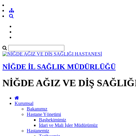
NİĞDE İL SAĞLIK MÜDÜRLÜĞÜ
NİĞDE AĞIZ VE DİŞ SAĞLIĞ
Kurumsal
Bakanımız
Hastane Yönetimi
Başhekimimiz
İdari ve Mali İşler Müdürümüz
Hastanemiz