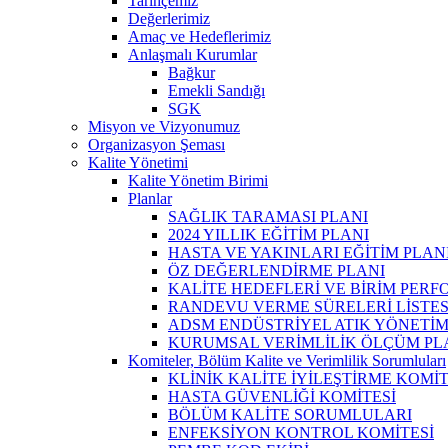
Tarihçemiz
Değerlerimiz
Amaç ve Hedeflerimiz
Anlaşmalı Kurumlar
Bağkur
Emekli Sandığı
SGK
Misyon ve Vizyonumuz
Organizasyon Şeması
Kalite Yönetimi
Kalite Yönetim Birimi
Planlar
SAĞLIK TARAMASI PLANI
2024 YILLIK EĞİTİM PLANI
HASTA VE YAKINLARI EĞİTİM PLAN
ÖZ DEĞERLENDİRME PLANI
KALİTE HEDEFLERİ VE BİRİM PER
RANDEVU VERME SÜRELERİ LİSTES
ADSM ENDÜSTRİYEL ATIK YÖNETİM
KURUMSAL VERİMLİLİK ÖLÇÜM PL
Komiteler, Bölüm Kalite ve Verimlilik Sorumluları
KLİNİK KALİTE İYİLEŞTİRME KOMİT
HASTA GÜVENLİĞİ KOMİTESİ
BÖLÜM KALİTE SORUMLULARI
ENFEKSİYON KONTROL KOMİTESİ