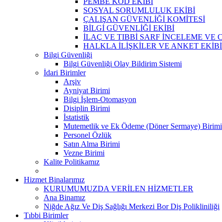
PEMBE KOD EKİBİ
SOSYAL SORUMLULUK EKİBİ
ÇALIŞAN GÜVENLİĞİ KOMİTESİ
BİLGİ GÜVENLİĞİ EKİBİ
İLAÇ VE TIBBİ SARF İNCELEME VE 
HALKLA İLİŞKİLER VE ANKET EKİBİ
Bilgi Güvenliği
Bilgi Güvenliği Olay Bildirim Sistemi
İdari Birimler
Arşiv
Ayniyat Birimi
Bilgi İşlem-Otomasyon
Disiplin Birimi
İstatistik
Mutemetlik ve Ek Ödeme (Döner Sermaye) Birimi
Personel Özlük
Satın Alma Birimi
Vezne Birimi
Kalite Politikamız
Hizmet Binalarımız
KURUMUMUZDA VERİLEN HİZMETLER
Ana Binamız
Niğde Ağız Ve Diş Sağlığı Merkezi Bor Diş Polikliniliği
Tıbbi Birimler