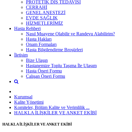
PROTETİK DİŞ TEDAVİSİ
CERRAHİ
GENEL ANESTEZİ
EVDE SAĞLIK
HİZMETLERİMİZ
Hasta Rehberi
Nasıl Muayene Olabilir ve Randevu Alabilirim?
Hasta Hakları
Onam Formaları
Hasta Bilgilendirme Broşürleri
İletişim
Bize Ulaşın
Hastanemize Toplu Taşıma İle Ulaşım
Hasta Öneri Formu
Çalışan Öneri Formu
Kurumsal
Kalite Yönetimi
Komiteler, Bölüm Kalite ve Verimlilik ...
HALKLA İLİŞKİLER VE ANKET EKİBİ
HALKLA İLİŞKİLER VE ANKET EKİBİ