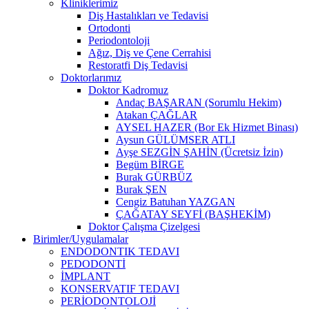
Kliniklerimiz
Diş Hastalıkları ve Tedavisi
Ortodonti
Periodontoloji
Ağız, Diş ve Çene Cerrahisi
Restoratfi Diş Tedavisi
Doktorlarımız
Doktor Kadromuz
Andaç BAŞARAN (Sorumlu Hekim)
Atakan ÇAĞLAR
AYSEL HAZER (Bor Ek Hizmet Binası)
Aysun GÜLÜMSER ATLI
Ayşe SEZGİN ŞAHİN (Ücretsiz İzin)
Begüm BİRGE
Burak GÜRBÜZ
Burak ŞEN
Cengiz Batuhan YAZGAN
ÇAĞATAY SEYFİ (BAŞHEKİM)
Doktor Çalışma Çizelgesi
Birimler/Uygulamalar
ENDODONTIK TEDAVI
PEDODONTİ
İMPLANT
KONSERVATIF TEDAVI
PERİODONTOLOJİ