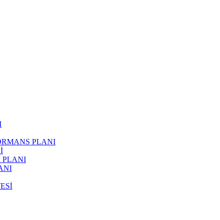
I
FORMANS PLANI
İ
 PLANI
ANI
ESİ