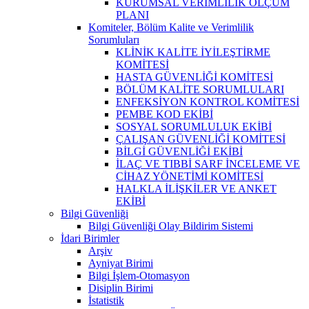
KURUMSAL VERİMLİLİK ÖLÇÜM
PLANI
Komiteler, Bölüm Kalite ve Verimlilik
Sorumluları
KLİNİK KALİTE İYİLEŞTİRME
KOMİTESİ
HASTA GÜVENLİĞİ KOMİTESİ
BÖLÜM KALİTE SORUMLULARI
ENFEKSİYON KONTROL KOMİTESİ
PEMBE KOD EKİBİ
SOSYAL SORUMLULUK EKİBİ
ÇALIŞAN GÜVENLİĞİ KOMİTESİ
BİLGİ GÜVENLİĞİ EKİBİ
İLAÇ VE TIBBİ SARF İNCELEME VE
CİHAZ YÖNETİMİ KOMİTESİ
HALKLA İLİŞKİLER VE ANKET
EKİBİ
Bilgi Güvenliği
Bilgi Güvenliği Olay Bildirim Sistemi
İdari Birimler
Arşiv
Ayniyat Birimi
Bilgi İşlem-Otomasyon
Disiplin Birimi
İstatistik