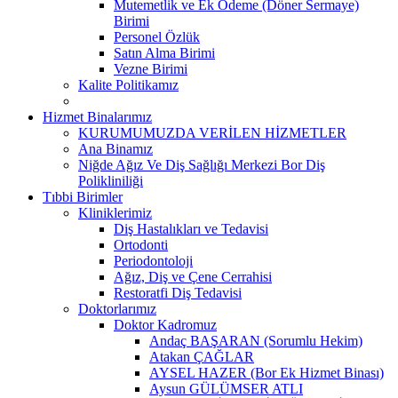
Mutemetlik ve Ek Ödeme (Döner Sermaye)
Birimi
Personel Özlük
Satın Alma Birimi
Vezne Birimi
Kalite Politikamız
Hizmet Binalarımız
KURUMUMUZDA VERİLEN HİZMETLER
Ana Binamız
Niğde Ağız Ve Diş Sağlığı Merkezi Bor Diş
Polikliniliği
Tıbbi Birimler
Kliniklerimiz
Diş Hastalıkları ve Tedavisi
Ortodonti
Periodontoloji
Ağız, Diş ve Çene Cerrahisi
Restoratfi Diş Tedavisi
Doktorlarımız
Doktor Kadromuz
Andaç BAŞARAN (Sorumlu Hekim)
Atakan ÇAĞLAR
AYSEL HAZER (Bor Ek Hizmet Binası)
Aysun GÜLÜMSER ATLI