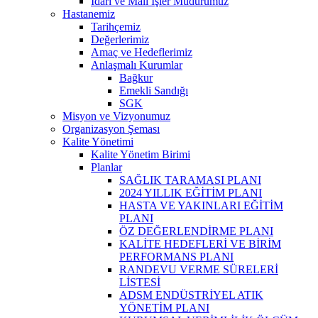
İdari ve Mali İşler Müdürümüz
Hastanemiz
Tarihçemiz
Değerlerimiz
Amaç ve Hedeflerimiz
Anlaşmalı Kurumlar
Bağkur
Emekli Sandığı
SGK
Misyon ve Vizyonumuz
Organizasyon Şeması
Kalite Yönetimi
Kalite Yönetim Birimi
Planlar
SAĞLIK TARAMASI PLANI
2024 YILLIK EĞİTİM PLANI
HASTA VE YAKINLARI EĞİTİM
PLANI
ÖZ DEĞERLENDİRME PLANI
KALİTE HEDEFLERİ VE BİRİM
PERFORMANS PLANI
RANDEVU VERME SÜRELERİ
LİSTESİ
ADSM ENDÜSTRİYEL ATIK
YÖNETİM PLANI