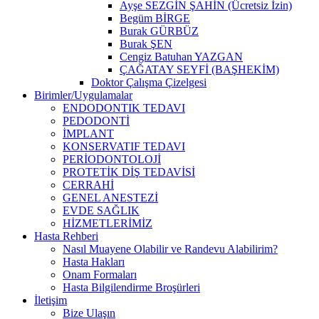
Ayşe SEZGİN ŞAHİN (Ücretsiz İzin)
Begüm BİRGE
Burak GÜRBÜZ
Burak ŞEN
Cengiz Batuhan YAZGAN
ÇAĞATAY SEYFİ (BAŞHEKİM)
Doktor Çalışma Çizelgesi
Birimler/Uygulamalar
ENDODONTIK TEDAVI
PEDODONTİ
İMPLANT
KONSERVATIF TEDAVI
PERİODONTOLOJİ
PROTETİK DİŞ TEDAVİSİ
CERRAHİ
GENEL ANESTEZİ
EVDE SAĞLIK
HİZMETLERİMİZ
Hasta Rehberi
Nasıl Muayene Olabilir ve Randevu Alabilirim?
Hasta Hakları
Onam Formaları
Hasta Bilgilendirme Broşürleri
İletişim
Bize Ulaşın