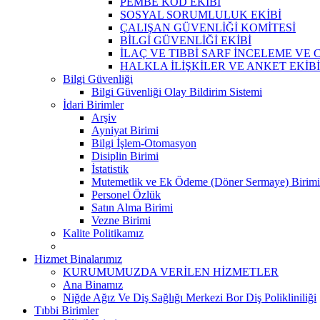
PEMBE KOD EKİBİ
SOSYAL SORUMLULUK EKİBİ
ÇALIŞAN GÜVENLİĞİ KOMİTESİ
BİLGİ GÜVENLİĞİ EKİBİ
İLAÇ VE TIBBİ SARF İNCELEME VE 
HALKLA İLİŞKİLER VE ANKET EKİBİ
Bilgi Güvenliği
Bilgi Güvenliği Olay Bildirim Sistemi
İdari Birimler
Arşiv
Ayniyat Birimi
Bilgi İşlem-Otomasyon
Disiplin Birimi
İstatistik
Mutemetlik ve Ek Ödeme (Döner Sermaye) Birimi
Personel Özlük
Satın Alma Birimi
Vezne Birimi
Kalite Politikamız
Hizmet Binalarımız
KURUMUMUZDA VERİLEN HİZMETLER
Ana Binamız
Niğde Ağız Ve Diş Sağlığı Merkezi Bor Diş Polikliniliği
Tıbbi Birimler