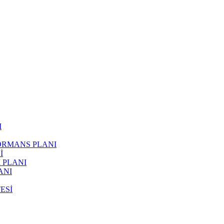
I
FORMANS PLANI
İ
 PLANI
ANI
ESİ