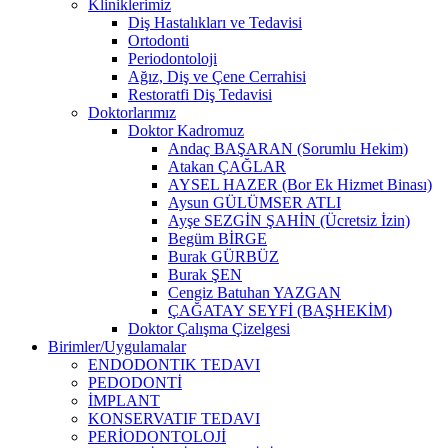
Kliniklerimiz
Diş Hastalıkları ve Tedavisi
Ortodonti
Periodontoloji
Ağız, Diş ve Çene Cerrahisi
Restoratfi Diş Tedavisi
Doktorlarımız
Doktor Kadromuz
Andaç BAŞARAN (Sorumlu Hekim)
Atakan ÇAĞLAR
AYSEL HAZER (Bor Ek Hizmet Binası)
Aysun GÜLÜMSER ATLI
Ayşe SEZGİN ŞAHİN (Ücretsiz İzin)
Begüm BİRGE
Burak GÜRBÜZ
Burak ŞEN
Cengiz Batuhan YAZGAN
ÇAĞATAY SEYFİ (BAŞHEKİM)
Doktor Çalışma Çizelgesi
Birimler/Uygulamalar
ENDODONTIK TEDAVI
PEDODONTİ
İMPLANT
KONSERVATIF TEDAVI
PERİODONTOLOJİ