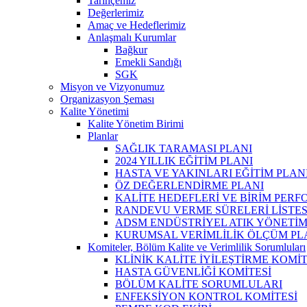
Tarihçemiz
Değerlerimiz
Amaç ve Hedeflerimiz
Anlaşmalı Kurumlar
Bağkur
Emekli Sandığı
SGK
Misyon ve Vizyonumuz
Organizasyon Şeması
Kalite Yönetimi
Kalite Yönetim Birimi
Planlar
SAĞLIK TARAMASI PLANI
2024 YILLIK EĞİTİM PLANI
HASTA VE YAKINLARI EĞİTİM PLAN
ÖZ DEĞERLENDİRME PLANI
KALİTE HEDEFLERİ VE BİRİM PER
RANDEVU VERME SÜRELERİ LİSTES
ADSM ENDÜSTRİYEL ATIK YÖNETİM
KURUMSAL VERİMLİLİK ÖLÇÜM PL
Komiteler, Bölüm Kalite ve Verimlilik Sorumluları
KLİNİK KALİTE İYİLEŞTİRME KOMİT
HASTA GÜVENLİĞİ KOMİTESİ
BÖLÜM KALİTE SORUMLULARI
ENFEKSİYON KONTROL KOMİTESİ