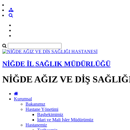
NİĞDE İL SAĞLIK MÜDÜRLÜĞÜ
NİĞDE AĞIZ VE DİŞ SAĞLIĞ
Kurumsal
Bakanımız
Hastane Yönetimi
Başhekimimiz
İdari ve Mali İşler Müdürümüz
Hastanemiz